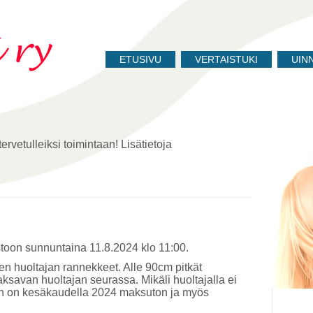
ETUSIVU
VERTAISTUKI
UIN
ervetulleiksi toimintaan! Lisätietoja
toon sunnuntaina 11.8.2024 klo 11:00.
en huoltajan rannekkeet. Alle 90cm pitkät
 maksavan huoltajan seurassa. Mikäli huoltajalla ei
oon on kesäkaudella 2024 maksuton ja myös