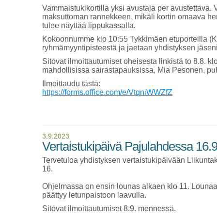
Vammaistukikortilla yksi avustaja per avustettava
maksuttoman rannekkeen, mikäli kortin omaava hen
tulee näyttää lippukassalla.
Kokoonnumme klo 10:55 Tykkimäen etuporteilla (K
ryhmämyyntipisteestä ja jaetaan yhdistyksen jäsenill
Sitovat ilmoittautumiset oheisesta linkistä to 8.8. 
mahdollisissa sairastapauksissa, Mia Pesonen, pu
Ilmoittaudu tästä:
https://forms.office.com/e/VtqniWWZfZ
3.9.2023
Vertaistukipäivä Pajulahdessa 16.
Tervetuloa yhdistyksen vertaistukipäivään Liikunta
16.
Ohjelmassa on ensin lounas alkaen klo 11. Lounaan
päättyy letunpaistoon laavulla.
Sitovat ilmoittautumiset 8.9. mennessä.