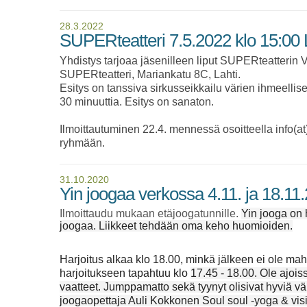
28.3.2022
SUPERteatteri 7.5.2022 klo 15:00
Yhdistys tarjoaa jäsenilleen liput SUPERteatterin 
SUPERteatteri, Mariankatu 8C, Lahti.
Esitys on tanssiva sirkusseikkailu värien ihmeellise
30 minuuttia. Esitys on sanaton.
Ilmoittautuminen 22.4. mennessä osoitteella info(at
ryhmään.
31.10.2020
Yin joogaa verkossa 4.11. ja 18.11
Ilmoittaudu mukaan etäjoogatunnille.
Yin jooga on 
joogaa. Liikkeet tehdään oma keho huomioiden.
Harjoitus alkaa klo 18.00, minkä jälkeen ei ole ma
harjoitukseen tapahtuu klo
17.45 - 18.00. Ole ajois
vaatteet. Jumppamatto sekä tyynyt olisivat hyviä vä
joogaopettaja Auli Kokkonen Soul soul -yoga & visi