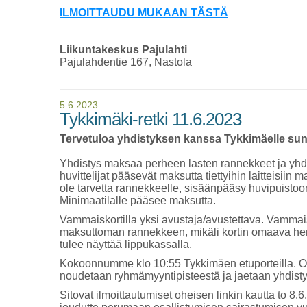
ILMOITTAUDU MUKAAN TÄSTÄ
Liikuntakeskus Pajulahti
Pajulahdentie 167, Nastola
5.6.2023
Tykkimäki-retki 11.6.2023
Tervetuloa yhdistyksen kanssa Tykkimäelle sun
Yhdistys maksaa perheen lasten rannekkeet ja yhd
huvittelijat pääsevät maksutta tiettyihin laitteisiin
ole tarvetta rannekkeelle, sisäänpääsy huvipuist
Minimaatilalle pääsee maksutta.
Vammaiskortilla yksi avustaja/avustettava. Vamma
maksuttoman rannekkeen, mikäli kortin omaava hen
tulee näyttää lippukassalla.
Kokoonnumme klo 10:55 Tykkimäen etuporteilla. O
noudetaan ryhmämyyntipisteestä ja jaetaan yhdistyks
Sitovat ilmoittautumiset oheisen linkin kautta to 8.6