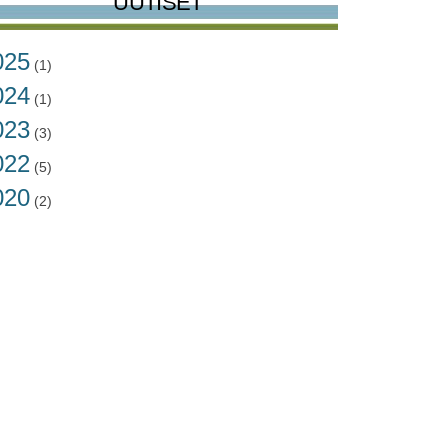
UUTISET
025
(1)
024
(1)
023
(3)
022
(5)
020
(2)