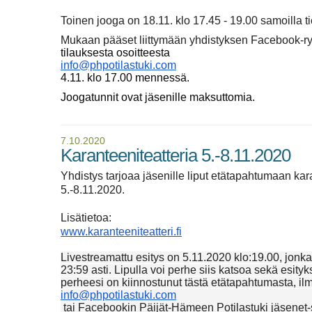
Toinen jooga on 18.11. klo 17.45 - 19.00 samoilla ti
Mukaan pääset liittymään yhdistyksen Facebook-r
tilauksesta osoitteesta
info@phpotilastuki.com
4.11. klo 17.00 mennessä.
Joogatunnit ovat jäsenille maksuttomia.
7.10.2020
Karanteeniteatteria 5.-8.11.2020
Yhdistys tarjoaa jäsenille liput etätapahtumaan kar
5.-8.11.2020.
Lisätietoa:
www.karanteeniteatteri.fi
Livestreamattu esitys on 5.11.2020 klo:19.00,
jonka
23:59 asti.
Lipulla voi perhe siis katsoa sekä esity
perheesi on kiinnostunut tästä etätapahtumasta, il
info@phpotilastuki.com
tai Facebookin
Päijät-Hämeen Potilastuki jäsenet-s