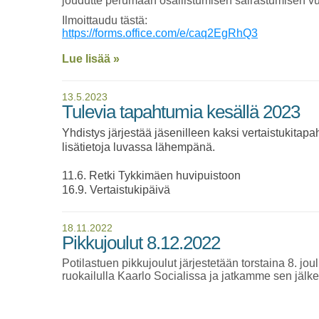
joudutte perumaan osallistumisen sairastumisen vu
Ilmoittaudu tästä:
https://forms.office.com/e/caq2EgRhQ3
Lue lisää »
13.5.2023
Tulevia tapahtumia kesällä 2023
Yhdistys järjestää jäsenilleen kaksi vertaistukitapa
lisätietoja luvassa lähempänä.
11.6. Retki Tykkimäen huvipuistoon
16.9. Vertaistukipäivä
18.11.2022
Pikkujoulut 8.12.2022
Potilastuen pikkujoulut järjestetään torstaina 8. j
ruokailulla Kaarlo Socialissa ja jatkamme sen jäl