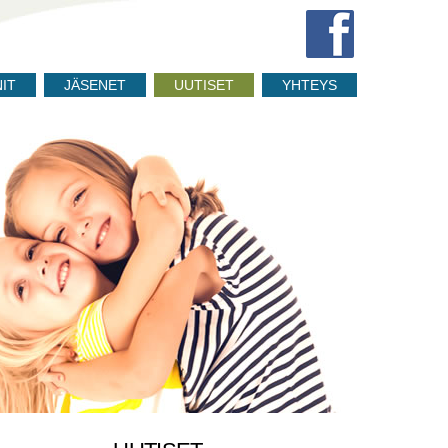
NIT
JÄSENET
UUTISET
YHTEYS