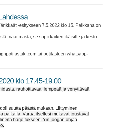
 Lahdessa
Värikkäät -esitykseen 7.5.2022 klo 15. Paikkana on
stä maailmasta, se sopii kaiken ikäisille ja kesto
)phpotilastuki.com tai potilastuen whatsapp-
.2020 klo 17.45-19.00
hidasta, rauhoittavaa, lempeää ja venyttävää
hdollisuutta päästä mukaan. Liittyminen
sa paikalla.
Varaa itsellesi mukavat joustavat
lineitä harjoitukseen.
Yin joogan ohjaa
o.