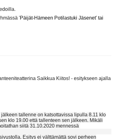
edoilla.
yhmässä '
Päijät-Hämeen Potilastuki Jäsenet' tai
anteeniteatterina
Saikkua Kiitos! - esitykseen ajalla
 jälkeen tallenne on katsottavissa lipulla 8.11 klo
ksen klo 19.00 että tallenteen sen
jälkeen. Mikäli
moitathan
siitä 31.10.2020 mennessä
ivustolla. Esitys ei välttämättä sovi
perheen