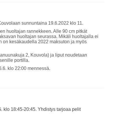
Kouvolaan sunnuntaina 19.6.2022 klo 11.
n huoltajan rannekkeen. Alle 90 cm pitkät
 maksavan huoltajan seurassa. Mikäli huoltajalla ei
oon on kesäkaudella 2022 maksuton ja myös
nuunakuja 2, Kouvola) ja liput noudetaan
nille portilla.
16.6. klo 22:00 mennessä.
klo 18:45-20:45. Yhdistys tarjoaa pelit