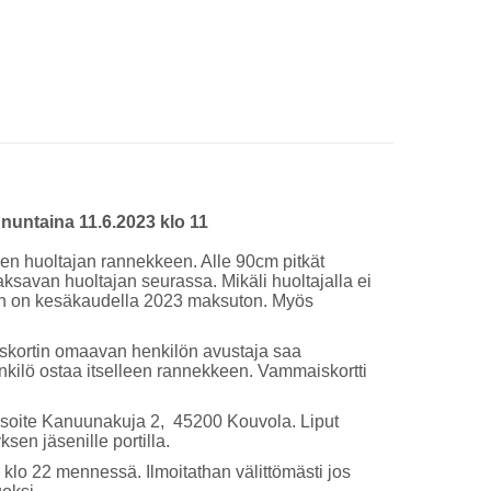
nuntaina 11.6.2023 klo 11
en huoltajan rannekkeen. Alle 90cm pitkät
 maksavan huoltajan seurassa. Mikäli huoltajalla ei
oon on kesäkaudella 2023 maksuton. Myös
iskortin omaavan henkilön avustaja saa
kilö ostaa itselleen rannekkeen. Vammaiskortti
soite Kanuunakuja 2, 45200 Kouvola. Liput
en jäsenille portilla.
. klo 22 mennessä. Ilmoitathan välittömästi jos