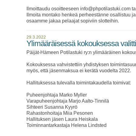
Ilmoittaudu osoitteeseen info@phpotilastuki.com 
Ilmoita montako henkeä perheestänne osallistuu ja m
osaamme jakaa pelaajat sopiviin slotteihin.
29.3.2022
Ylimääräisessä kokouksessa valittii
Päijät-Hämeen Potilastuki ry:n ylimääräinen kokous
Kokouksessa vahvistettiin yhdistyksen toimintasuun
myös, että jäsenmaksua ei kerätä vuodelta 2022.
Hallituksessa tulevalla toimintakaudella toimivat:
Puheenjohtaja Marko Myller
Varapuheenjohtaja Marjo Aalto-Tinnilä
Sihteeri Susanna Kyyrö
Rahastonhoitaja Miia Pesonen
Hallituksen jäsen Laura Heiskala
Toiminnantarkastaja Helena Lindsted