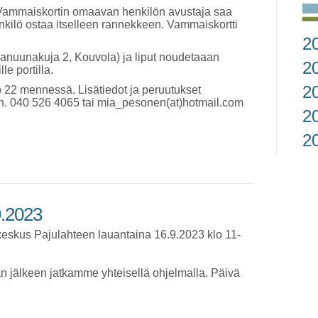
. Vammaiskortin omaavan henkilön avustaja saa
kilö ostaa itselleen rannekkeen. Vammaiskortti
2
anuunakuja 2, Kouvola) ja liput noudetaaan
2
e portilla.
2
klo 22 mennessä. Lisätiedot ja peruutukset
h. 040 526 4065 tai mia_pesonen(at)hotmail.com
2
2
9.2023
keskus Pajulahteen lauantaina 16.9.2023 klo 11-
 jälkeen jatkamme yhteisellä ohjelmalla. Päivä