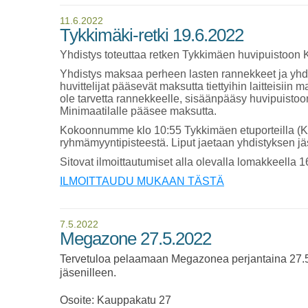
11.6.2022
Tykkimäki-retki 19.6.2022
Yhdistys toteuttaa retken Tykkimäen huvipuistoon 
Yhdistys maksaa perheen lasten rannekkeet ja yhde
huvittelijat pääsevät maksutta tiettyihin laitteisiin
ole tarvetta rannekkeelle, sisäänpääsy huvipuist
Minimaatilalle pääsee maksutta.
Kokoonnumme klo 10:55 Tykkimäen etuporteilla (Ka
ryhmämyyntipisteestä. Liput jaetaan yhdistyksen jäse
Sitovat ilmoittautumiset alla olevalla lomakkeella 
ILMOITTAUDU MUKAAN TÄSTÄ
7.5.2022
Megazone 27.5.2022
Tervetuloa pelaamaan Megazonea perjantaina 27.5. 
jäsenilleen.
Osoite: Kauppakatu 27